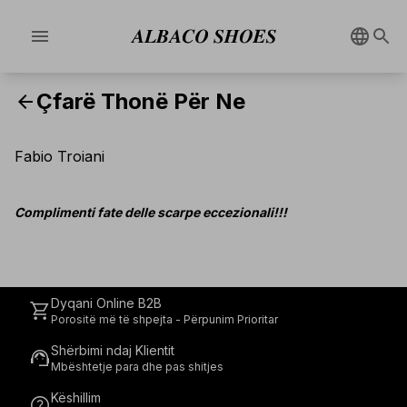
menu
Çfarë Thonë Për Ne
arrow_back
Fabio Troiani
Complimenti fate delle scarpe eccezionali!!!
Dyqani Online B2B
shopping_cart
Porositë më të shpejta - Përpunim Prioritar
Shërbimi ndaj Klientit
support_agent
Mbështetje para dhe pas shitjes
Këshillim
help