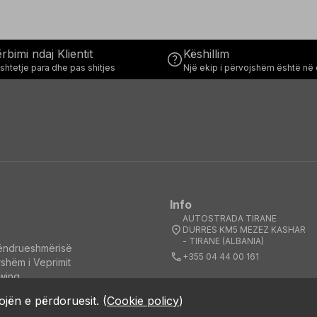
rbimi ndaj Klientit
Këshillim
help
htetje para dhe pas shitjes
Një ekip i përvojshëm është në 
Info
AUTOSTRADA TIRANE
location_on
DURRES KM5 MEZEZ KASHAR
- TIRANE (ALBANIA)
qëndrueshmërisë
call
+355 04 44 00 161
rshëm i Veprimit
wing
ojën e përdoruesit.
(
Cookie policy
)