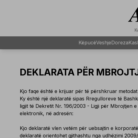
K
Këpucë
Veshje
Doreza
Kask
DEKLARATA PËR MBROJTJ
Kjo faqe është e krijuar për të përshkruar metoda
Ky është një deklaratë sipas Rregulloreve të Bash
ligjit të Dekretit Nr. 196/2003 - Ligji për Mbrojtj
elektronik, në adresën:
Kjo deklaratë vlen vetëm për uebsajtin e korporatë
deklaratë orientohet gjithashtu nga udhëzimi 2009/