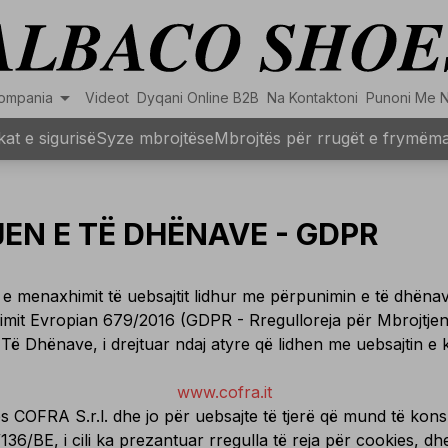
arrow_drop_down
ompania
Videot
Dyqani Online B2B
Na Kontaktoni
Punoni Me 
at e sigurisë
Syze mbrojtëse
Mbrojtës për rrugët e frymëma
EN E TË DHËNAVE - GDPR
t e menaxhimit të uebsajtit lidhur me përpunimin e të dhëna
kimit Evropian 679/2016 (GDPR - Rregulloreja për Mbrojtjen
en e Të Dhënave, i drejtuar ndaj atyre që lidhen me uebsajtin
www.cofra.it
s COFRA S.r.l. dhe jo për uebsajte të tjerë që mund të kon
136/BE, i cili ka prezantuar rregulla të reja për cookies, 