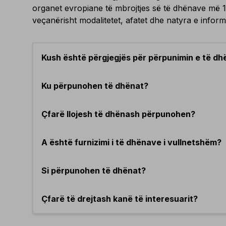
organet evropiane të mbrojtjes së të dhënave më 1
veçanërisht modalitetet, afatet dhe natyra e inform
Kush është përgjegjës për përpunimin e të d
Ku përpunohen të dhënat?
Çfarë llojesh të dhënash përpunohen?
A është furnizimi i të dhënave i vullnetshëm?
Si përpunohen të dhënat?
Çfarë të drejtash kanë të interesuarit?