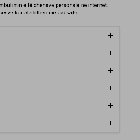
mbullimin e të dhënave personale në internet,
ruesve kur ata lidhen me uebsajte.
add
add
add
add
add
add