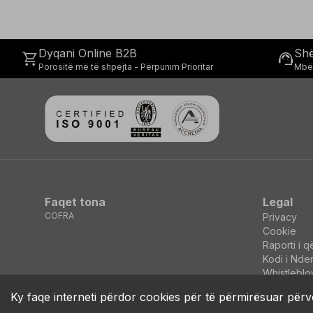
Dyqani Online B2B
Shë
shopping_cart
support_agent
Porositë më të shpejta - Përpunim Prioritar
Mbës
Faqet tona
Legal
COFRA
Privacy
Cookie
Raporti i 
Kodi i Nde
Whistleblo
Ky faqe interneti përdor cookies për të përmirësuar përv
ALBACO SHOES Shpk Kodi Fiskal 3804116 NIPT J61811029V