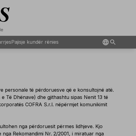
Ne
rrjes
Pajisje kundër rënies
ve personale të përdoruesve që e konsultojnë atë.
 e Të Dhënave) dhe gjithashtu sipas Nenit 13 të
 e korporatës COFRA S.r.l. nëpërmjet komunikimit
sultohen nga përdoruesit përmes lidhjeve. Kjo
dhe nga Rekomandimi Nr. 2/2001, i miratuar nga