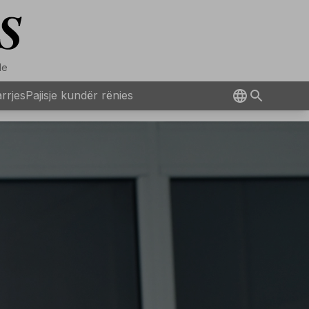
Ne
rrjes
Pajisje kundër rënies