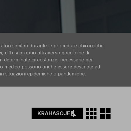
ratori sanitari durante le procedure chirurgiche
vi, diffusi proprio attraverso goccioline di
 in determinate circostanze, necessarie per
d uso medico possono anche essere destinate ad
re in situazioni epidemiche o pandemiche.
grid_on
grid_view
compare
KRAHASOJE