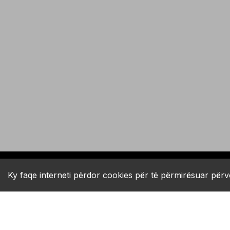
Dyqani Online B2B
Shë
shopping_cart
support_agent
Porositë më të shpejta - Përpunim Prioritar
Mbës
Ky faqe interneti përdor cookies për të përmirësuar përv