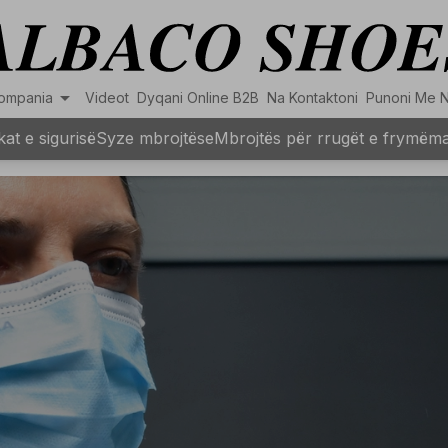
arrow_drop_down
ompania
Videot
Dyqani Online B2B
Na Kontaktoni
Punoni Me 
at e sigurisë
Syze mbrojtëse
Mbrojtës për rrugët e frymëma