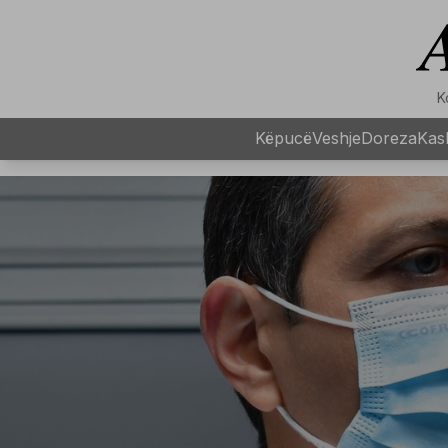
K
Këpucë
Veshje
Doreza
Kask