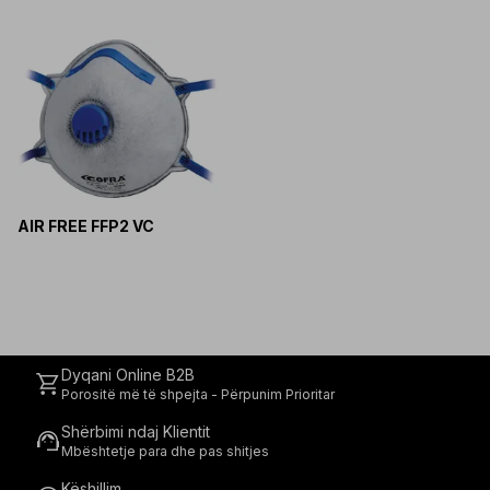
AIR FREE FFP2 VC
Dyqani Online B2B
shopping_cart
Porositë më të shpejta - Përpunim Prioritar
Shërbimi ndaj Klientit
support_agent
Mbështetje para dhe pas shitjes
Këshillim