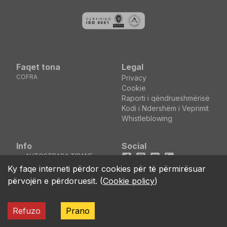
Faqet tona
Legal
COFRA
Privacy
Cookie
Raporti i qëndrueshmërisë
Kodi i Ndershëm i Veprimit
Whistleblowing
Info
Social
AUTOSTRADA TIRANE
Facebook
Instagram
Youtube
LinkedIn
DURRES KM5 MEZEZ
location_on
Ky faqe interneti përdor cookies për të përmirësuar
KASHAR - TIRANE
përvojën e përdoruesit.
(
Cookie policy
)
(ALBANIA)
call
+355 04 44 00 161
Refuzo
Prano
ALBACO SHOES Shpk Kodi Fiskal 3804116 NIPT J61811029V