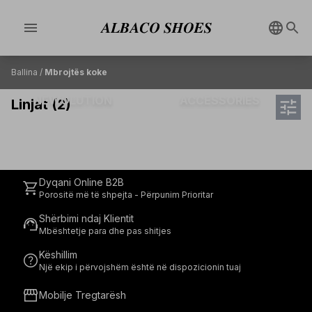
menu
Ballina
/
Mbrojtës koke
NEWOLUTION
ACCESSORIES
tune
Linjat (2)
Dyqani Online B2B
shopping_cart
Porositë më të shpejta - Përpunim Prioritar
Shërbimi ndaj Klientit
support_agent
Mbështetje para dhe pas shitjes
Këshillim
help
Një ekip i përvojshëm është në dispozicionin tuaj
storefront
Mobilje Tregtarësh