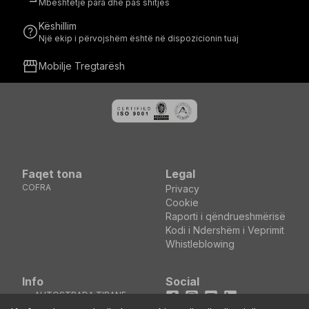
Mbështetje para dhe pas shitjes
Këshillim
help
Një ekip i përvojshëm është në dispozicionin tuaj
storefront
Mobilje Tregtarësh
Faqet tona
Legal
COFRA
Privacy
Cookie
Raporti i qëndrueshmërisë
Kodi i Ndershëm i Veprimit
Whistleblowing
Info
Social
AUTOSTRADA TIRANE
Facebook
Instagram
Youtube
LinkedIn
DURRES KM5 MEZEZ