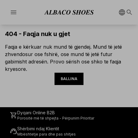
menu
404 -
Faqja nuk u gjet
Faqja e kërkuar nuk mund të gjendej. Mund të jetë
zhvendosur ose fshirë, ose mund të jetë futur
gabimisht adresën. Provo sërish ose shko te faqja
kryesore.
BALLINA
Dyqani Online B2B
shopping_cart
Porositë më të shpejta - Përpunim Prioritar
Shërbimi ndaj Klientit
support_agent
Mbështetje para dhe pas shitjes