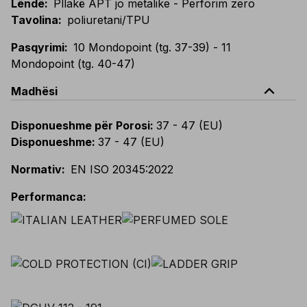
Lëndë
:
Pllakë APT jo metalike - Perforim zero
Tavolina
:
poliuretani/TPU
Pasqyrimi
:
10 Mondopoint (tg. 37-39) - 11
Mondopoint (tg. 40-47)
expand_less
Madhësi
Disponueshme për Porosi
:
37 - 47 (EU)
Disponueshme
:
37 - 47 (EU)
Normativ
:
EN ISO 20345:2022
Performanca
: