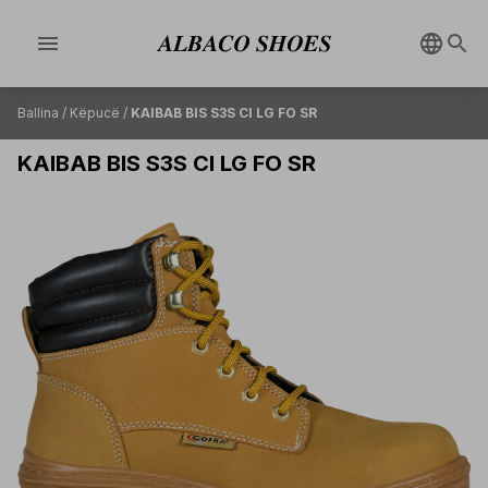
menu
Ballina
/
Këpucë
/
KAIBAB BIS S3S CI LG FO SR
KAIBAB BIS S3S CI LG FO SR