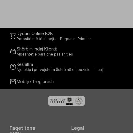
Dyqani Online B2B
shopping_cart
Porositë më të shpejta - Përpunim Prioritar
Shërbimi ndaj Klientit
support_agent
Mbështetje para dhe pas shitjes
Këshillim
help
Një ekip i përvojshëm është në dispozicionin tuaj
storefront
Mobilje Tregtarësh
Faqet tona
Legal