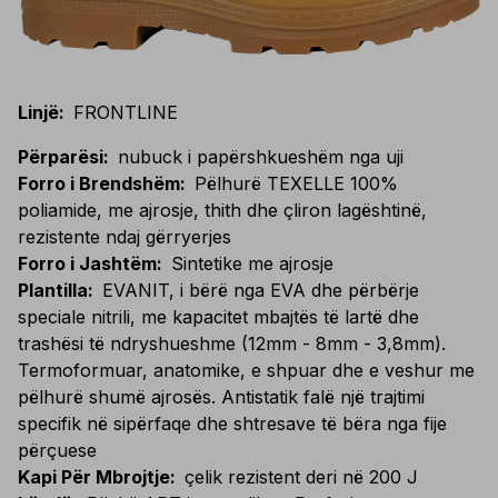
Linjë
:
FRONTLINE
Përparësi
:
nubuck i papërshkueshëm nga uji
Forro i Brendshëm
:
Pëlhurë TEXELLE 100%
poliamide, me ajrosje, thith dhe çliron lagështinë,
rezistente ndaj gërryerjes
Forro i Jashtëm
:
Sintetike me ajrosje
Plantilla
:
EVANIT, i bërë nga EVA dhe përbërje
speciale nitrili, me kapacitet mbajtës të lartë dhe
trashësi të ndryshueshme (12mm - 8mm - 3,8mm).
Termoformuar, anatomike, e shpuar dhe e veshur me
pëlhurë shumë ajrosës. Antistatik falë një trajtimi
specifik në sipërfaqe dhe shtresave të bëra nga fije
përçuese
Kapi Për Mbrojtje
:
çelik rezistent deri në 200 J