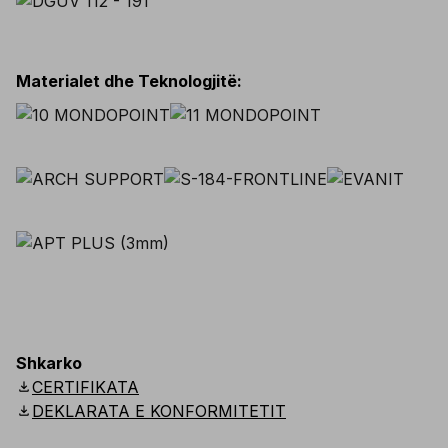
Materialet dhe Teknologjitë
:
Shkarko
download
CERTIFIKATA
download
DEKLARATA E KONFORMITETIT