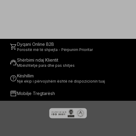
Dyqani Online B2B
shopping_cart
Porositë më të shpejta - Përpunim Prioritar
Shërbimi ndaj Klientit
support_agent
Mbështetje para dhe pas shitjes
Këshillim
help
Një ekip i përvojshëm është në dispozicionin tuaj
storefront
Mobilje Tregtarësh