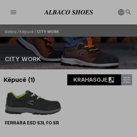
menu
Ballina
/
Këpucë
/
CITY WORK
CITY WORK
tune
compare
Këpucë (1)
KRAHASOJE
FERRARA ESD S3L FO SR