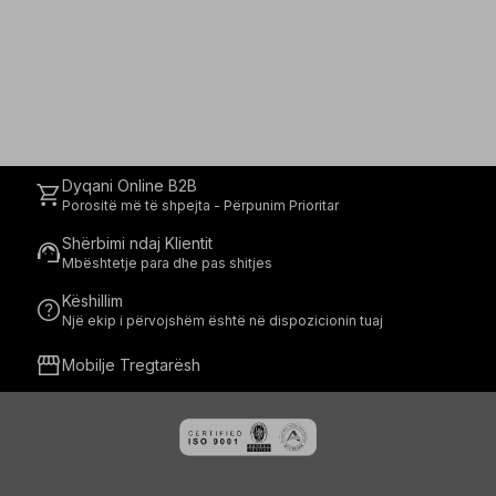
Dyqani Online B2B
shopping_cart
Porositë më të shpejta - Përpunim Prioritar
Shërbimi ndaj Klientit
support_agent
Mbështetje para dhe pas shitjes
Këshillim
help
Një ekip i përvojshëm është në dispozicionin tuaj
storefront
Mobilje Tregtarësh