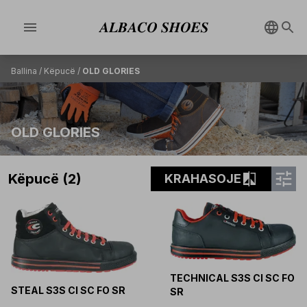
menu
Ballina
/
Këpucë
/
OLD GLORIES
OLD GLORIES
tune
compare
Këpucë (2)
KRAHASOJE
TECHNICAL S3S CI SC FO
STEAL S3S CI SC FO SR
SR