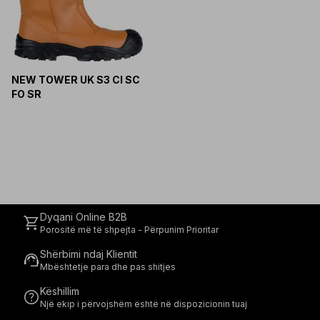
NEW TOWER UK S3 CI SC
FO SR
Dyqani Online B2B
shopping_cart
Porositë më të shpejta - Përpunim Prioritar
Shërbimi ndaj Klientit
support_agent
Mbështetje para dhe pas shitjes
Këshillim
help
Një ekip i përvojshëm është në dispozicionin tuaj