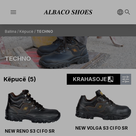
menu
Ballina
/
Këpucë
/
TECHNO
TECHNO
tune
compare
Këpucë (5)
KRAHASOJE
NEW VOLGA S3 CI FO SR
NEW RENO S3 CI FO SR