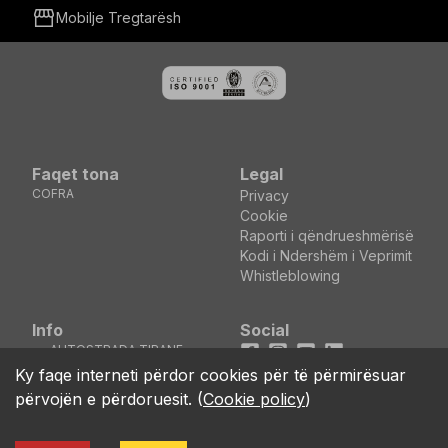
storefront
Mobilje Tregtarësh
Faqet tona
Legal
COFRA
Privacy
Cookie
Raporti i qëndrueshmërisë
Kodi i Ndershëm i Veprimit
Whistleblowing
Info
Social
AUTOSTRADA TIRANE
Facebook
Instagram
Youtube
LinkedIn
DURRES KM5 MEZEZ
location_on
Ky faqe interneti përdor cookies për të përmirësuar
KASHAR - TIRANE
përvojën e përdoruesit.
(
Cookie policy
)
(ALBANIA)
call
+355 04 44 00 161