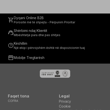
Dyqani Online B2B
shopping_cart
Porositë më të shpejta - Përpunim Prioritar
Shërbimi ndaj Klientit
support_agent
Mbështetje para dhe pas shitjes
Këshillim
help
Një ekip i përvojshëm është në dispozicionin tuaj
storefront
Mobilje Tregtarësh
Faqet tona
Legal
COFRA
Privacy
Cookie