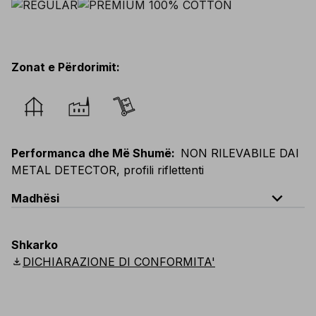
Zonat e Përdorimit
:
Performanca dhe Më Shumë
:
NON RILEVABILE DAI
METAL DETECTOR, profili riflettenti
expand_less
Madhësi
EU
:
44
-
64
E
:
46
-
66
F
:
42
-
62
D
:
44
-
64
Shkarko
Scandinavian
:
44
-
64
UK
:
35
-
50
US
:
35
-
50
download
DICHIARAZIONE DI CONFORMITA'