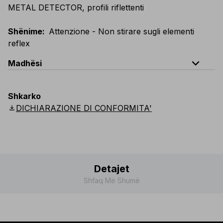
METAL DETECTOR, profili riflettenti
Shënime
:
Attenzione - Non stirare sugli elementi
reflex
expand_less
Madhësi
EU
:
44
-
64
E
:
46
-
66
F
:
42
-
62
D
:
44
-
64
Shkarko
Scandinavian
:
44
-
64
UK
:
35
-
50
US
:
35
-
50
download
DICHIARAZIONE DI CONFORMITA'
Detajet
Shfaq Më Shumë