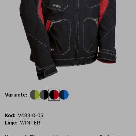
Variante
:
Kod
:
V483-0-05
Linjë
:
WINTER