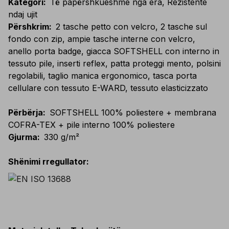
Kategori
:
Të papërshkueshme nga era, Rezistente
ndaj ujit
Përshkrim
:
2 tasche petto con velcro, 2 tasche sul
fondo con zip, ampie tasche interne con velcro,
anello porta badge, giacca SOFTSHELL con interno in
tessuto pile, inserti reflex, patta proteggi mento, polsini
regolabili, taglio manica ergonomico, tasca porta
cellulare con tessuto E-WARD, tessuto elasticizzato
Përbërja
:
SOFTSHELL 100% poliestere + membrana
COFRA-TEX + pile interno 100% poliestere
Gjurma
:
330 g/m²
Shënimi rregullator
: