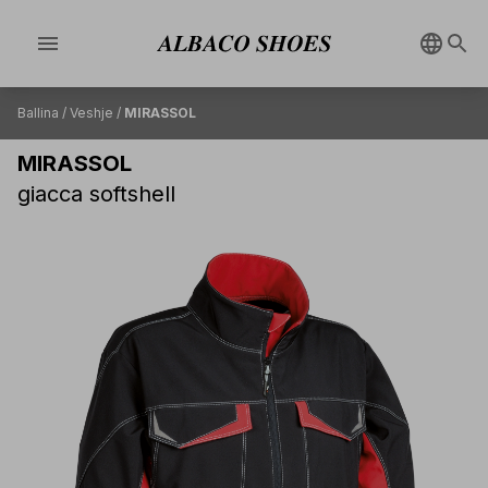
menu
Ballina
/
Veshje
/
MIRASSOL
MIRASSOL
giacca softshell