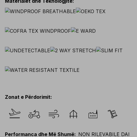
Materialet dhe Teknologjitë
:
Zonat e Përdorimit
:
Performanca dhe Më Shumë
:
NON RILEVABILE DAI