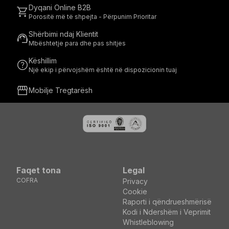
Dyqani Online B2B
shopping_cart
Porositë më të shpejta - Përpunim Prioritar
Shërbimi ndaj Klientit
support_agent
Mbështetje para dhe pas shitjes
Këshillim
help
Një ekip i përvojshëm është në dispozicionin tuaj
storefront
Mobilje Tregtarësh
Faqet tona
Legal
COFRA
Privacy
Cookie
Raporti i qëndrueshmërisë
Kodi i Ndershëm i Veprimit
Whistleblowing