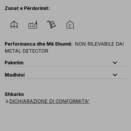
Zonat e Përdorimit
:
Performanca dhe Më Shumë
:
NON RILEVABILE DAI
METAL DETECTOR
expand_less
Paketim
expand_less
Madhësi
Kodi
Sasia
unica
V122-0-B1A
Sasia për qese: 5 copë
Shkarko
download
DICHIARAZIONE DI CONFORMITA'