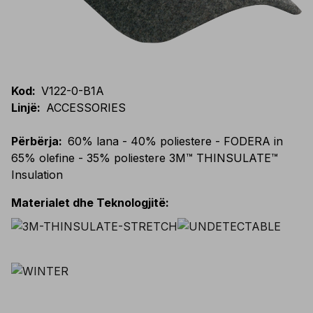
Kod
:
V122-0-B1A
Linjë
:
ACCESSORIES
Përbërja
:
60% lana - 40% poliestere - FODERA in
65% olefine - 35% poliestere 3M™ THINSULATE™
Insulation
Materialet dhe Teknologjitë
: