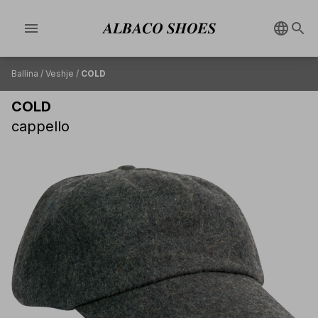
menu
Ballina
/
Veshje
/
COLD
COLD
cappello