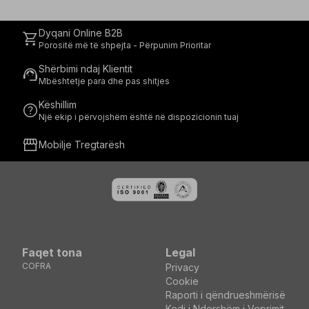
Dyqani Online B2B
shopping_cart
Porositë më të shpejta - Përpunim Prioritar
Shërbimi ndaj Klientit
support_agent
Mbështetje para dhe pas shitjes
Këshillim
help
Një ekip i përvojshëm është në dispozicionin tuaj
storefront
Mobilje Tregtarësh
Faqet tona
Legal
COFRA
Privacy
Cookie
Raporti i qëndrueshmërisë
Kodi i Ndershëm i Veprimit