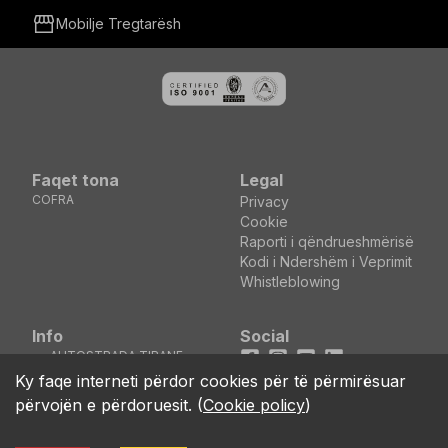
storefront
Mobilje Tregtarësh
Faqet tona
Legal
COFRA
Privacy
Cookie
Raporti i qëndrueshmërisë
Kodi i Ndershëm i Veprimit
Whistleblowing
Info
Social
AUTOSTRADA TIRANE
Facebook
Instagram
Youtube
LinkedIn
DURRES KM5 MEZEZ
location_on
Ky faqe interneti përdor cookies për të përmirësuar
KASHAR - TIRANE
përvojën e përdoruesit.
(
Cookie policy
)
(ALBANIA)
call
+355 04 44 00 161