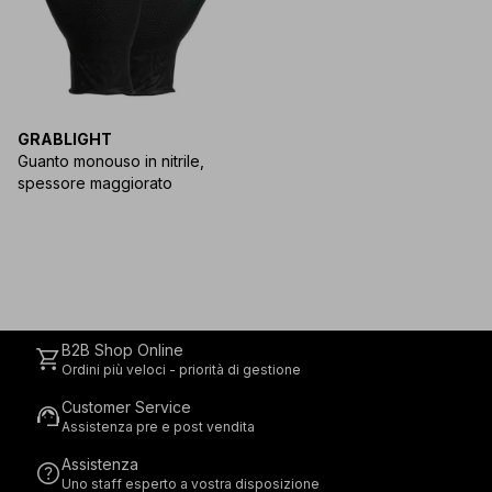
GRABLIGHT
Guanto monouso in nitrile,
spessore maggiorato
B2B Shop Online
shopping_cart
Ordini più veloci - priorità di gestione
Customer Service
support_agent
Assistenza pre e post vendita
Assistenza
help
Uno staff esperto a vostra disposizione