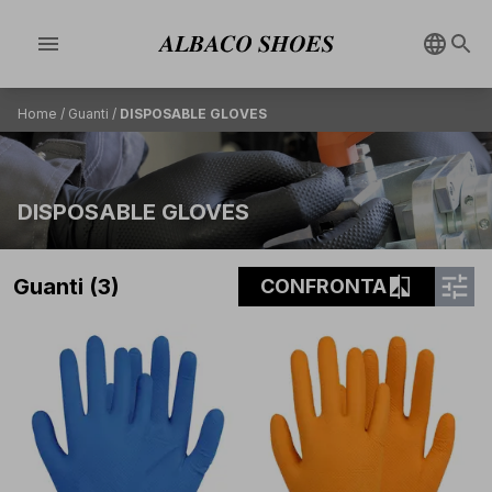
menu
Home
/
Guanti
/
DISPOSABLE GLOVES
DISPOSABLE GLOVES
tune
compare
Guanti (3)
CONFRONTA