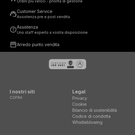
Ordini più veloci - priorità di gestione
Customer Service
support_agent
Assistenza pre e post vendita
Assistenza
help
Uno staff esperto a vostra disposizione
storefront
Arredo punto vendita
I nostri siti
Legal
COFRA
Privacy
Cookie
Bilancio di sostenibilità
Codice di condotta
Whistleblowing