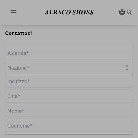
menu
Contattaci
unfold_more
Nazione*