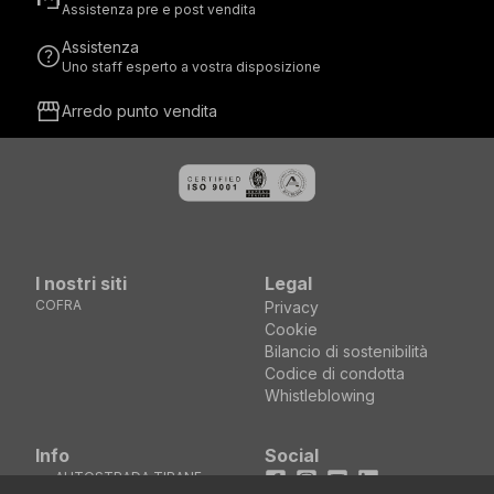
Assistenza pre e post vendita
Assistenza
help
Uno staff esperto a vostra disposizione
storefront
Arredo punto vendita
I nostri siti
Legal
COFRA
Privacy
Cookie
Bilancio di sostenibilità
Codice di condotta
Whistleblowing
Info
Social
AUTOSTRADA TIRANE
Facebook
Instagram
Youtube
LinkedIn