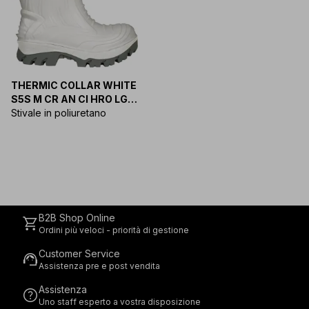
THERMIC COLLAR WHITE
S5S M CR AN CI HRO LG
FO SR
Stivale in poliuretano
B2B Shop Online
shopping_cart
Ordini più veloci - priorità di gestione
Customer Service
support_agent
Assistenza pre e post vendita
Assistenza
help
Uno staff esperto a vostra disposizione