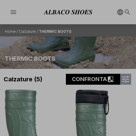
menu
Home
/
Calzature
/
THERMIC BOOTS
THERMIC BOOTS
tune
compare
Calzature (5)
CONFRONTA