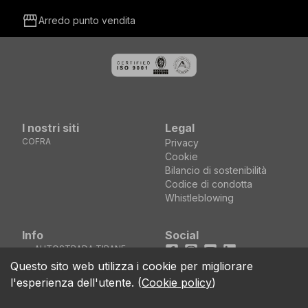
storefront
Arredo punto vendita
I nostri siti
Legal
COFRA
Privacy
Cookie
Bilancio di sostenibilità
Codice di condotta
Whistleblowing
Info
Social
AUTOSTRADA TIRANE
Facebook
Instagram
Youtube
LinkedIn
DURRES KM5 MEZEZ
location_on
Questo sito web utilizza i cookie per migliorare
KASHAR - TIRANE
l'esperienza dell'utente.
(
Cookie policy
)
(ALBANIA)
call
+355 04 44 00 161