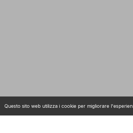
Questo sito web utilizza i cookie per migliorare l'esperien
B2B Shop Online
Cu
shopping_cart
support_agent
Ordini più veloci - priorità di gestione
Ass