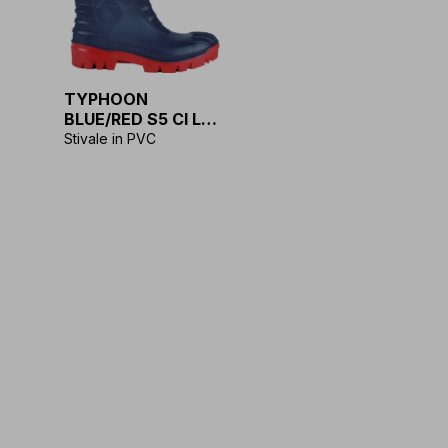
TYPHOON
BLUE/RED S5 CI LG
FO SR
Stivale in PVC