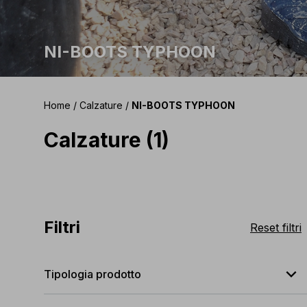
NI-BOOTS TYPHOON
Home
/
Calzature
/
NI-BOOTS TYPHOON
Calzature (1)
Filtri
Reset filtri
expand_less
Tipologia prodotto