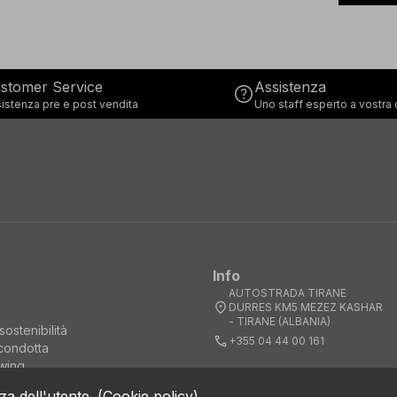
stomer Service
Assistenza
help
istenza pre e post vendita
Uno staff esperto a vostra
Info
AUTOSTRADA TIRANE
location_on
DURRES KM5 MEZEZ KASHAR
- TIRANE (ALBANIA)
sostenibilità
call
+355 04 44 00 161
condotta
wing
za dell'utente.
(
Cookie policy
)