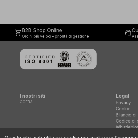
B2B Shop Online
Cu
shopping_cart
support_agent
Ordini più veloci - priorità di gestione
Ass
I nostri siti
Legal
COFRA
Privacy
Cookie
Bilancio di 
Codice di 
Whistleblo
Questo sito web utilizza i cookie per migliorare l'esperien