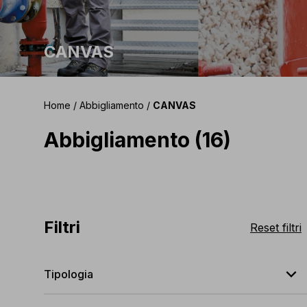
CANVAS
Home
/
Abbigliamento
/
CANVAS
Abbigliamento (16)
Filtri
Reset filtri
expand_less
Tipologia