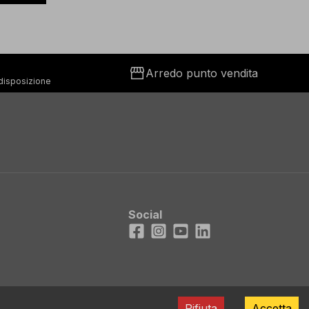
storefront
Arredo punto vendita
 disposizione
Social
Facebook
Instagram
Youtube
LinkedIn
Rifiuta
Accetta