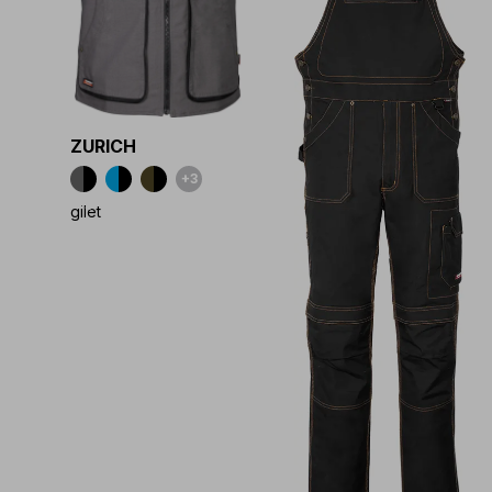
ZURICH
+3
+3
gilet