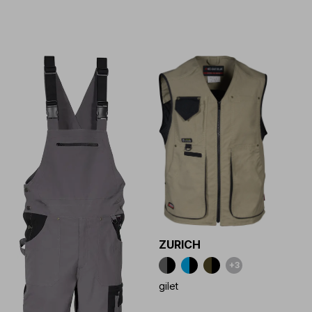
ZURICH
+3
+3
gilet