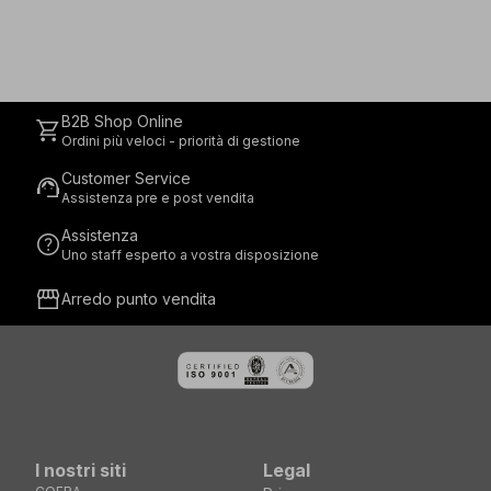
B2B Shop Online
shopping_cart
Ordini più veloci - priorità di gestione
Customer Service
support_agent
Assistenza pre e post vendita
Assistenza
help
Uno staff esperto a vostra disposizione
storefront
Arredo punto vendita
I nostri siti
Legal