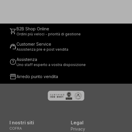
B2B Shop Online
shopping_cart
Ordini più veloci - priorità di gestione
Customer Service
support_agent
Assistenza pre e post vendita
Assistenza
help
Uno staff esperto a vostra disposizione
storefront
Arredo punto vendita
I nostri siti
Legal
COFRA
Privacy