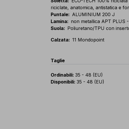
Soletta
:
ECO-TECH 100% riciclata c
riciclate, anatomica, antistatica e fo
Puntale
:
ALUMINIUM 200 J
Lamina
:
non metallica APT PLUS -
Suola
:
Poliuretano/TPU con inserto 
Calzata
:
11 Mondopoint
Taglie
Ordinabili
:
35 - 48 (EU)
Disponibili
:
35 - 48 (EU)