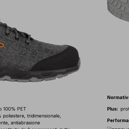
Normativ
co 100% PET
Plus
:
prot
liestere, tridimensionale,
Perform
nte, antiabrasione