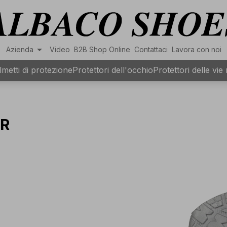
arrow_drop_down
Azienda
Video
B2B Shop Online
Contattaci
Lavora con noi
lmetti di protezione
Protettori dell'occhio
Protettori delle vie
SR