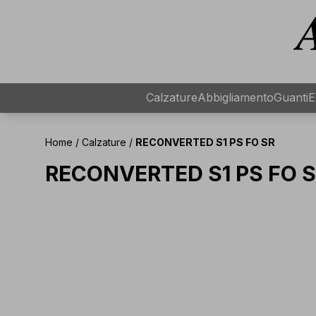
Calzature
Abbigliamento
Guanti
E
Home
/
Calzature
/
RECONVERTED S1 PS FO SR
RECONVERTED S1 PS FO 