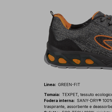
Linea
:
GREEN-FIT
Tomaia
:
TEXPET, tessuto ecologi
Fodera interna
:
SANY-DRY® 100% po
traspirante, assorbente e deassorbe