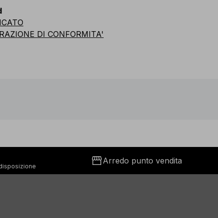
d
ICATO
RAZIONE DI CONFORMITA'
storefront
Arredo punto vendita
 disposizione