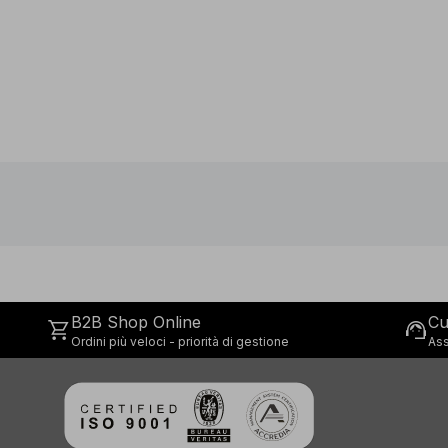
B2B Shop Online
Cu
shopping_cart
support_agent
Ordini più veloci - priorità di gestione
Ass