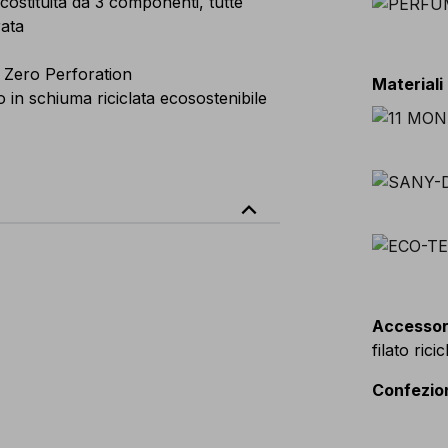
ostituita da 3 componenti, tutte
rata
 Zero Perforation
Materiali
in schiuma riciclata ecosostenibile
expand_less
Accessor
filato rici
Confezio