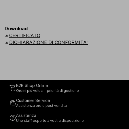
Download
download
CERTIFICATO
download
DICHIARAZIONE DI CONFORMITA'
B2B Shop Online
shopping_cart
Ordini più veloci - priorità di gestione
Customer Service
support_agent
Assistenza pre e post vendita
Assistenza
help
Uno staff esperto a vostra disposizione