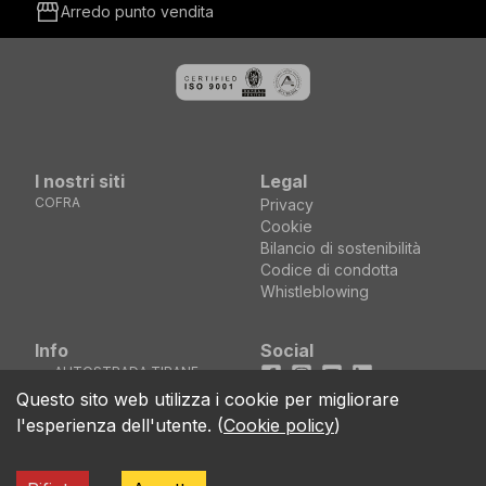
storefront
Arredo punto vendita
I nostri siti
Legal
COFRA
Privacy
Cookie
Bilancio di sostenibilità
Codice di condotta
Whistleblowing
Info
Social
AUTOSTRADA TIRANE
Facebook
Instagram
Youtube
LinkedIn
DURRES KM5 MEZEZ
location_on
Questo sito web utilizza i cookie per migliorare
KASHAR - TIRANE
l'esperienza dell'utente.
(
Cookie policy
)
(ALBANIA)
call
+355 04 44 00 161