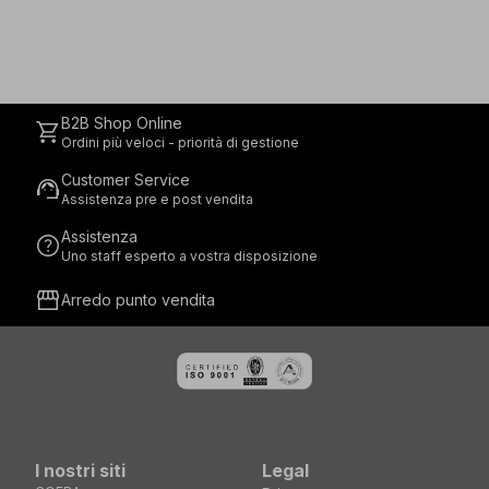
B2B Shop Online
shopping_cart
Ordini più veloci - priorità di gestione
Customer Service
support_agent
Assistenza pre e post vendita
Assistenza
help
Uno staff esperto a vostra disposizione
storefront
Arredo punto vendita
I nostri siti
Legal