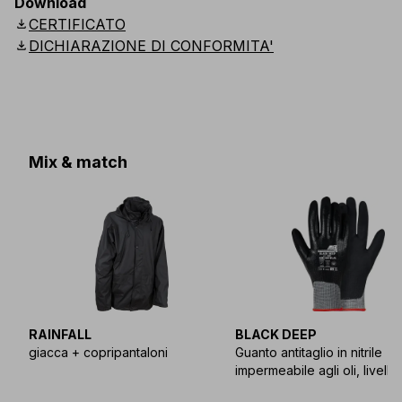
Download
download
CERTIFICATO
download
DICHIARAZIONE DI CONFORMITA'
Mix & match
RAINFALL
BLACK DEEP
giacca + copripantaloni
Guanto antitaglio in nitrile
impermeabile agli oli, livello