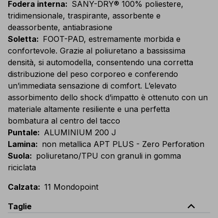
Fodera interna
:
SANY-DRY® 100% poliestere,
tridimensionale, traspirante, assorbente e
deassorbente, antiabrasione
Soletta
:
FOOT-PAD, estremamente morbida e
confortevole. Grazie al poliuretano a bassissima
densità, si automodella, consentendo una corretta
distribuzione del peso corporeo e conferendo
un’immediata sensazione di comfort. L’elevato
assorbimento dello shock d’impatto è ottenuto con un
materiale altamente resiliente e una perfetta
bombatura al centro del tacco
Puntale
:
ALUMINIUM 200 J
Lamina
:
non metallica APT PLUS - Zero Perforation
Suola
:
poliuretano/TPU con granuli in gomma
riciclata
Calzata
:
11 Mondopoint
expand_less
Taglie