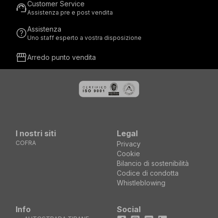
Customer Service
support_agent
Assistenza pre e post vendita
Assistenza
help
Uno staff esperto a vostra disposizione
storefront
Arredo punto vendita
I nostri siti
Legal
COFRA
Privacy
Cookie
Bilancio di sostenibilità
Codice di condotta
Whistleblowing
Info
Social